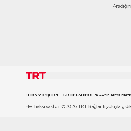
Aradığını
KURUMSAL
KANAL
Kullanım Koşulları
Gizlilik Politikası ve Aydınlatma Metn
TRT Hakkında
TRT 1
Her hakkı saklıdır. ©2026 TRT. Bağlantı yoluyla gidil
Mevzuat
TRT 2
Basın Açıklamaları
TRT Belge
Bize Ulaşın
TRT Habe