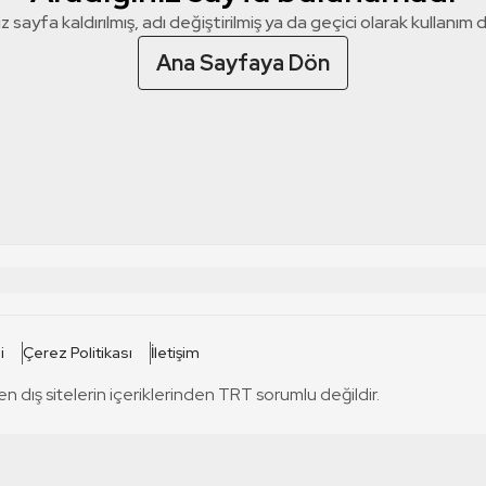
z sayfa kaldırılmış, adı değiştirilmiş ya da geçici olarak kullanım dış
Ana Sayfaya Dön
 SİTELERİ
SİTELER
i
Çerez Politikası
İletişim
TRT Kürdi
tabii
T
en dış sitelerin içeriklerinden TRT sorumlu değildir.
TRT World
TRT Dinle
T
sel
TRT Arabi
Engelsiz TRT
T
r
TRT Eba İlkokul
TRT 12 Punto
T