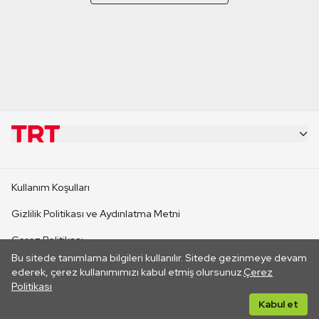
KURUMSAL
Kullanım Koşulları
KANAL SİTELERİ
Gizlilik Politikası ve Aydınlatma Metni
Çerez Politikası
SİTELER
Bu sitede tanımlama bilgileri kullanılır. Sitede gezinmeye devam
İletişim
ederek, çerez kullanımımızı kabul etmiş olursunuz.
Çerez
Politikası
CANLI YAYINLAR
Her hakkı saklıdır. ©2026 TRT. Bağlantı yoluyla gidilen dış
Kabul et
sitelerin içeriklerinden TRT sorumlu değildir.