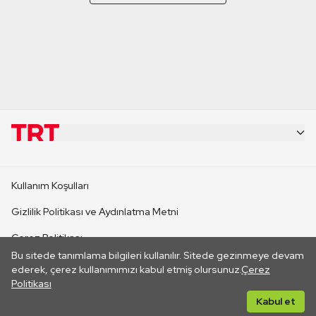
KURUMSAL
Kullanım Koşulları
KANAL SİTELERİ
Gizlilik Politikası ve Aydınlatma Metni
Çerez Politikası
SİTELER
Bu sitede tanımlama bilgileri kullanılır. Sitede gezinmeye devam
İletişim
ederek, çerez kullanımımızı kabul etmiş olursunuz.
Çerez
Politikası
CANLI YAYINLAR
Her hakkı saklıdır. ©2026 TRT. Bağlantı yoluyla gidilen dış
Kabul et
sitelerin içeriklerinden TRT sorumlu değildir.