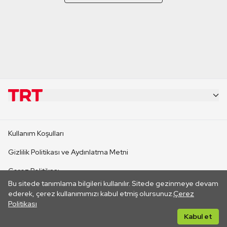
KURUMSAL
Kullanım Koşulları
KANAL SİTELERİ
Gizlilik Politikası ve Aydınlatma Metni
Çerez Politikası
SİTELER
Bu sitede tanımlama bilgileri kullanılır. Sitede gezinmeye devam
İletişim
ederek, çerez kullanımımızı kabul etmiş olursunuz.
Çerez
Politikası
CANLI YAYINLAR
Her hakkı saklıdır. ©2026 TRT. Bağlantı yoluyla gidilen dış
Kabul et
sitelerin içeriklerinden TRT sorumlu değildir.