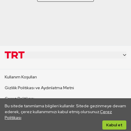
KURUMSAL
Kullanım Koşulları
KANAL SİTELERİ
Gizlilik Politikası ve Aydınlatma Metni
Çerez Politikası
SİTELER
Bu sitede tanımlama bilgileri kullanılır. Sitede gezinmeye devam
İletişim
ederek, çerez kullanımımızı kabul etmiş olursunuz.
Çerez
Politikası
CANLI YAYINLAR
Her hakkı saklıdır. ©2026 TRT. Bağlantı yoluyla gidilen dış
Kabul et
sitelerin içeriklerinden TRT sorumlu değildir.