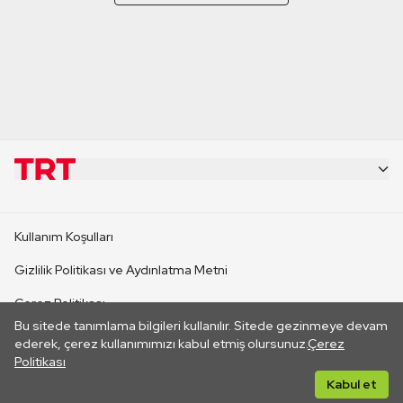
KURUMSAL
Kullanım Koşulları
KANAL SİTELERİ
Gizlilik Politikası ve Aydınlatma Metni
Çerez Politikası
SİTELER
Bu sitede tanımlama bilgileri kullanılır. Sitede gezinmeye devam
İletişim
ederek, çerez kullanımımızı kabul etmiş olursunuz.
Çerez
Politikası
CANLI YAYINLAR
Her hakkı saklıdır. ©2026 TRT. Bağlantı yoluyla gidilen dış
Kabul et
sitelerin içeriklerinden TRT sorumlu değildir.