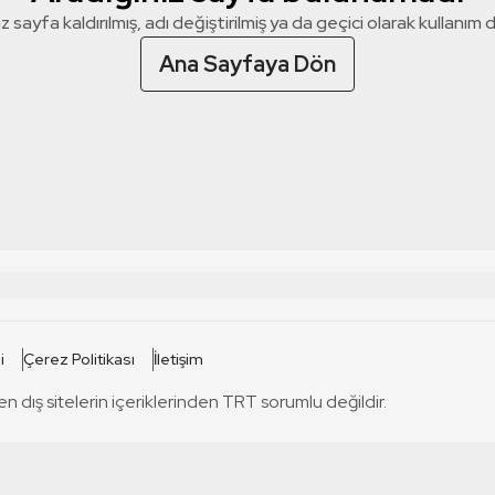
z sayfa kaldırılmış, adı değiştirilmiş ya da geçici olarak kullanım dış
Ana Sayfaya Dön
 SİTELERİ
SİTELER
i
Çerez Politikası
İletişim
TRT Kürdi
tabii
T
en dış sitelerin içeriklerinden TRT sorumlu değildir.
TRT World
TRT Dinle
T
sel
TRT Arabi
Engelsiz TRT
T
r
TRT Eba İlkokul
TRT 12 Punto
T