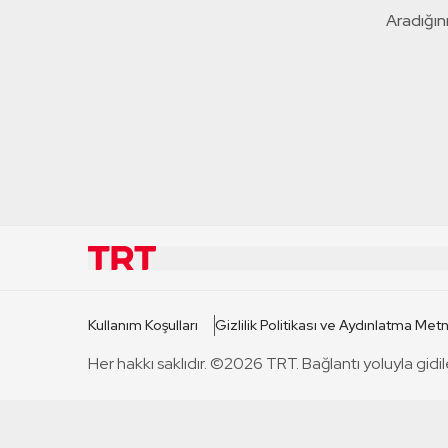
Aradığını
KURUMSAL
KANAL
Kullanım Koşulları
Gizlilik Politikası ve Aydınlatma Metn
TRT Hakkında
TRT 1
Her hakkı saklıdır. ©2026 TRT. Bağlantı yoluyla gidil
Mevzuat
TRT 2
Basın Açıklamaları
TRT Belge
Bize Ulaşın
TRT Habe