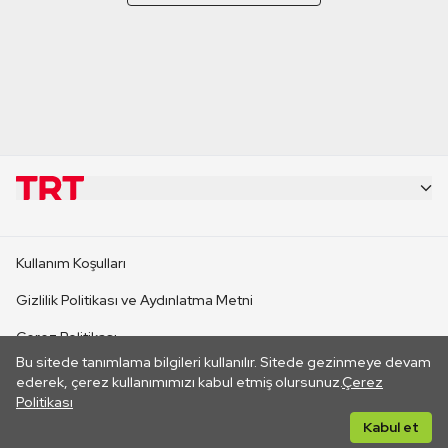
KURUMSAL
Kullanım Koşulları
KANAL SİTELERİ
Gizlilik Politikası ve Aydınlatma Metni
Çerez Politikası
SİTELER
Bu sitede tanımlama bilgileri kullanılır. Sitede gezinmeye devam
İletişim
ederek, çerez kullanımımızı kabul etmiş olursunuz.
Çerez
Politikası
CANLI YAYINLAR
Her hakkı saklıdır. ©2026 TRT. Bağlantı yoluyla gidilen dış
Kabul et
sitelerin içeriklerinden TRT sorumlu değildir.