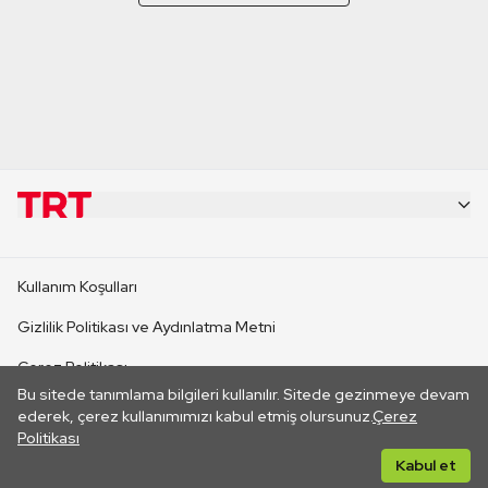
KURUMSAL
Kullanım Koşulları
KANAL SİTELERİ
Gizlilik Politikası ve Aydınlatma Metni
Çerez Politikası
SİTELER
Bu sitede tanımlama bilgileri kullanılır. Sitede gezinmeye devam
İletişim
ederek, çerez kullanımımızı kabul etmiş olursunuz.
Çerez
Politikası
CANLI YAYINLAR
Her hakkı saklıdır. ©2026 TRT. Bağlantı yoluyla gidilen dış
Kabul et
sitelerin içeriklerinden TRT sorumlu değildir.