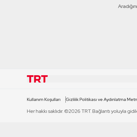
Aradığını
KURUMSAL
KANAL
Kullanım Koşulları
Gizlilik Politikası ve Aydınlatma Metn
TRT Hakkında
TRT 1
Her hakkı saklıdır. ©2026 TRT. Bağlantı yoluyla gidil
Mevzuat
TRT 2
Basın Açıklamaları
TRT Belge
Bize Ulaşın
TRT Habe