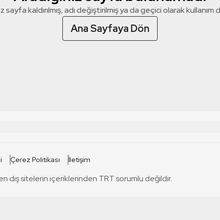
z sayfa kaldırılmış, adı değiştirilmiş ya da geçici olarak kullanım dış
Ana Sayfaya Dön
 SİTELERİ
SİTELER
i
Çerez Politikası
İletişim
TRT Kürdi
tabii
T
en dış sitelerin içeriklerinden TRT sorumlu değildir.
TRT World
TRT Dinle
T
sel
TRT Arabi
Engelsiz TRT
T
r
TRT Eba İlkokul
TRT 12 Punto
T