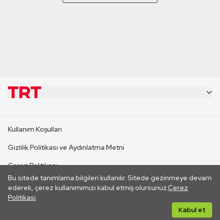
KURUMSAL
Kullanım Koşulları
KANAL SİTELERİ
Gizlilik Politikası ve Aydınlatma Metni
Çerez Politikası
SİTELER
Bu sitede tanımlama bilgileri kullanılır. Sitede gezinmeye devam
İletişim
ederek, çerez kullanımımızı kabul etmiş olursunuz.
Çerez
Politikası
CANLI YAYINLAR
Her hakkı saklıdır. ©2026 TRT. Bağlantı yoluyla gidilen dış
Kabul et
sitelerin içeriklerinden TRT sorumlu değildir.