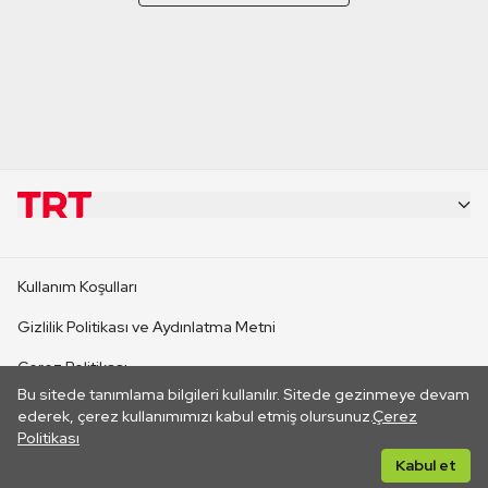
KURUMSAL
Kullanım Koşulları
KANAL SİTELERİ
Gizlilik Politikası ve Aydınlatma Metni
Çerez Politikası
SİTELER
Bu sitede tanımlama bilgileri kullanılır. Sitede gezinmeye devam
İletişim
ederek, çerez kullanımımızı kabul etmiş olursunuz.
Çerez
Politikası
CANLI YAYINLAR
Her hakkı saklıdır. ©2026 TRT. Bağlantı yoluyla gidilen dış
Kabul et
sitelerin içeriklerinden TRT sorumlu değildir.