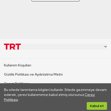
KURUMSAL
Kullanım Koşulları
KANAL SİTELERİ
Gizlilik Politikası ve Aydınlatma Metni
Çerez Politikası
SİTELER
Bu sitede tanımlama bilgileri kullanılır. Sitede gezinmeye devam
İletişim
ederek, çerez kullanımımızı kabul etmiş olursunuz.
Çerez
Politikası
CANLI YAYINLAR
Her hakkı saklıdır. ©2026 TRT. Bağlantı yoluyla gidilen dış
Kabul et
sitelerin içeriklerinden TRT sorumlu değildir.