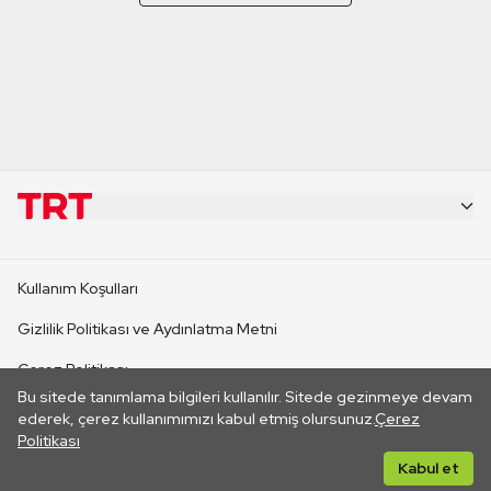
KURUMSAL
Kullanım Koşulları
KANAL SİTELERİ
Gizlilik Politikası ve Aydınlatma Metni
Çerez Politikası
SİTELER
Bu sitede tanımlama bilgileri kullanılır. Sitede gezinmeye devam
İletişim
ederek, çerez kullanımımızı kabul etmiş olursunuz.
Çerez
Politikası
CANLI YAYINLAR
Her hakkı saklıdır. ©2026 TRT. Bağlantı yoluyla gidilen dış
Kabul et
sitelerin içeriklerinden TRT sorumlu değildir.