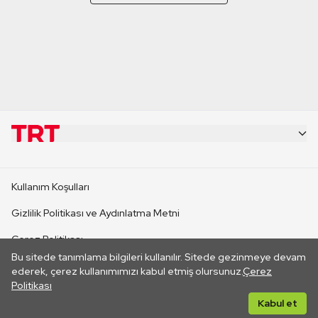
KURUMSAL
Kullanım Koşulları
KANAL SİTELERİ
Gizlilik Politikası ve Aydınlatma Metni
Çerez Politikası
SİTELER
Bu sitede tanımlama bilgileri kullanılır. Sitede gezinmeye devam
İletişim
ederek, çerez kullanımımızı kabul etmiş olursunuz.
Çerez
Politikası
CANLI YAYINLAR
Her hakkı saklıdır. ©2026 TRT. Bağlantı yoluyla gidilen dış
Kabul et
sitelerin içeriklerinden TRT sorumlu değildir.