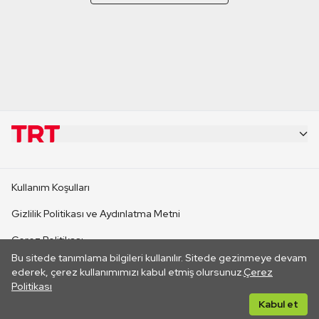
KURUMSAL
Kullanım Koşulları
KANAL SİTELERİ
Gizlilik Politikası ve Aydınlatma Metni
Çerez Politikası
SİTELER
Bu sitede tanımlama bilgileri kullanılır. Sitede gezinmeye devam
İletişim
ederek, çerez kullanımımızı kabul etmiş olursunuz.
Çerez
Politikası
CANLI YAYINLAR
Her hakkı saklıdır. ©2026 TRT. Bağlantı yoluyla gidilen dış
Kabul et
sitelerin içeriklerinden TRT sorumlu değildir.