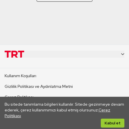
KURUMSAL
Kullanım Koşulları
KANAL SİTELERİ
Gizlilik Politikası ve Aydınlatma Metni
Çerez Politikası
SİTELER
Bu sitede tanımlama bilgileri kullanılır. Sitede gezinmeye devam
İletişim
ederek, çerez kullanımımızı kabul etmiş olursunuz.
Çerez
Politikası
CANLI YAYINLAR
Her hakkı saklıdır. ©2026 TRT. Bağlantı yoluyla gidilen dış
Kabul et
sitelerin içeriklerinden TRT sorumlu değildir.