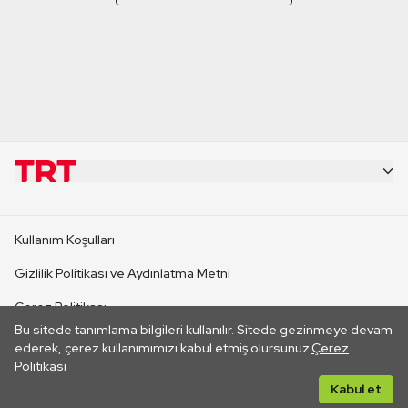
KURUMSAL
Kullanım Koşulları
KANAL SİTELERİ
Gizlilik Politikası ve Aydınlatma Metni
Çerez Politikası
SİTELER
Bu sitede tanımlama bilgileri kullanılır. Sitede gezinmeye devam
İletişim
ederek, çerez kullanımımızı kabul etmiş olursunuz.
Çerez
Politikası
CANLI YAYINLAR
Her hakkı saklıdır. ©2026 TRT. Bağlantı yoluyla gidilen dış
Kabul et
sitelerin içeriklerinden TRT sorumlu değildir.