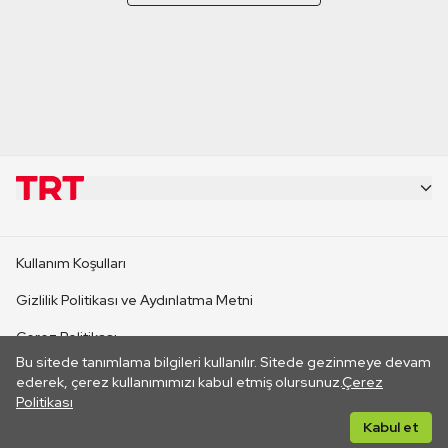
KURUMSAL
Kullanım Koşulları
KANAL SİTELERİ
Gizlilik Politikası ve Aydınlatma Metni
Çerez Politikası
SİTELER
Bu sitede tanımlama bilgileri kullanılır. Sitede gezinmeye devam
İletişim
ederek, çerez kullanımımızı kabul etmiş olursunuz.
Çerez
Politikası
CANLI YAYINLAR
Her hakkı saklıdır. ©2026 TRT. Bağlantı yoluyla gidilen dış
Kabul et
sitelerin içeriklerinden TRT sorumlu değildir.