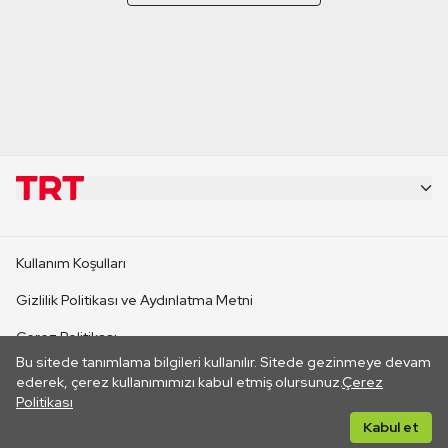
KURUMSAL
Kullanım Koşulları
KANAL SİTELERİ
Gizlilik Politikası ve Aydınlatma Metni
Çerez Politikası
SİTELER
Bu sitede tanımlama bilgileri kullanılır. Sitede gezinmeye devam
İletişim
ederek, çerez kullanımımızı kabul etmiş olursunuz.
Çerez
Politikası
CANLI YAYINLAR
Her hakkı saklıdır. ©2026 TRT. Bağlantı yoluyla gidilen dış
Kabul et
sitelerin içeriklerinden TRT sorumlu değildir.