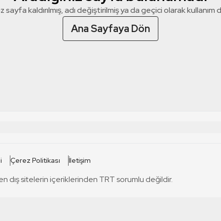
z sayfa kaldırılmış, adı değiştirilmiş ya da geçici olarak kullanım dış
Ana Sayfaya Dön
 SİTELERİ
SİTELER
i
Çerez Politikası
İletişim
TRT Kürdi
tabii
T
en dış sitelerin içeriklerinden TRT sorumlu değildir.
TRT World
TRT Dinle
T
sel
TRT Arabi
Engelsiz TRT
T
r
TRT Eba İlkokul
TRT 12 Punto
T