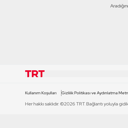
Aradığını
KURUMSAL
KANAL
Kullanım Koşulları
Gizlilik Politikası ve Aydınlatma Metn
TRT Hakkında
TRT 1
Her hakkı saklıdır. ©2026 TRT. Bağlantı yoluyla gidil
Mevzuat
TRT 2
Basın Açıklamaları
TRT Belge
Bize Ulaşın
TRT Habe