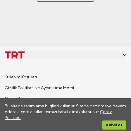
KURUMSAL
Kullanım Koşulları
KANAL SİTELERİ
Gizlilik Politikası ve Aydınlatma Metni
Çerez Politikası
SİTELER
Bu sitede tanımlama bilgileri kullanılır. Sitede gezinmeye devam
İletişim
ederek, çerez kullanımımızı kabul etmiş olursunuz.
Çerez
Politikası
CANLI YAYINLAR
Her hakkı saklıdır. ©2026 TRT. Bağlantı yoluyla gidilen dış
Kabul et
sitelerin içeriklerinden TRT sorumlu değildir.