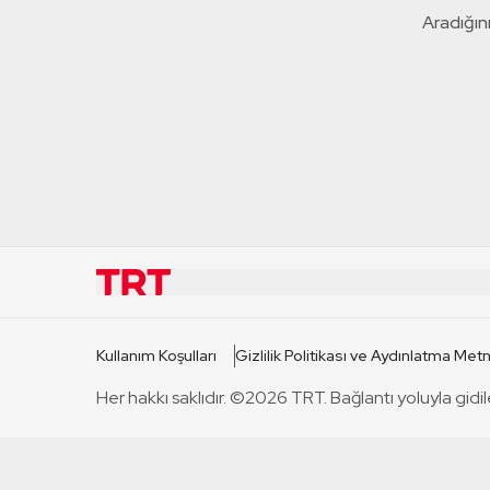
Aradığını
KURUMSAL
KANAL
Kullanım Koşulları
Gizlilik Politikası ve Aydınlatma Metn
TRT Hakkında
TRT 1
Her hakkı saklıdır. ©2026 TRT. Bağlantı yoluyla gidil
Mevzuat
TRT 2
Basın Açıklamaları
TRT Belge
Bize Ulaşın
TRT Habe