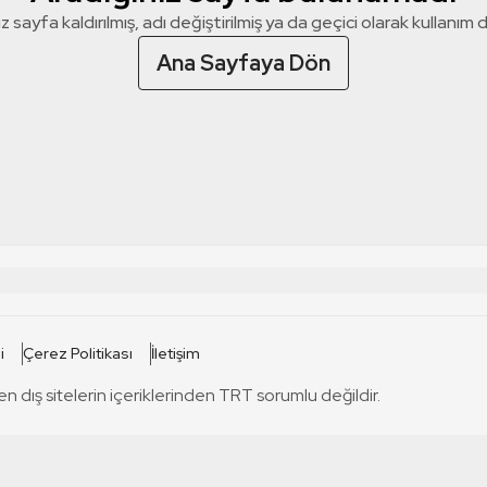
z sayfa kaldırılmış, adı değiştirilmiş ya da geçici olarak kullanım dış
Ana Sayfaya Dön
 SİTELERİ
SİTELER
i
Çerez Politikası
İletişim
TRT Kürdi
tabii
T
en dış sitelerin içeriklerinden TRT sorumlu değildir.
TRT World
TRT Dinle
T
sel
TRT Arabi
Engelsiz TRT
T
r
TRT Eba İlkokul
TRT 12 Punto
T