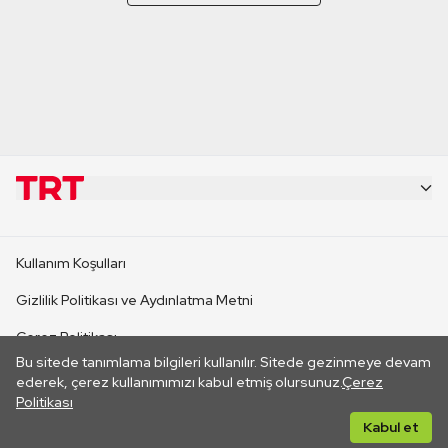
KURUMSAL
Kullanım Koşulları
KANAL SİTELERİ
Gizlilik Politikası ve Aydınlatma Metni
Çerez Politikası
SİTELER
Bu sitede tanımlama bilgileri kullanılır. Sitede gezinmeye devam
İletişim
ederek, çerez kullanımımızı kabul etmiş olursunuz.
Çerez
Politikası
CANLI YAYINLAR
Her hakkı saklıdır. ©2026 TRT. Bağlantı yoluyla gidilen dış
Kabul et
sitelerin içeriklerinden TRT sorumlu değildir.