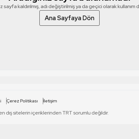
z sayfa kaldırılmış, adı değiştirilmiş ya da geçici olarak kullanım dış
Ana Sayfaya Dön
 SİTELERİ
SİTELER
i
Çerez Politikası
İletişim
TRT Kürdi
tabii
T
en dış sitelerin içeriklerinden TRT sorumlu değildir.
TRT World
TRT Dinle
T
sel
TRT Arabi
Engelsiz TRT
T
r
TRT Eba İlkokul
TRT 12 Punto
T