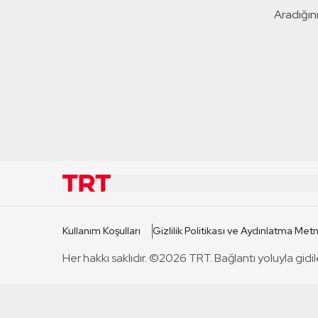
Aradığını
KURUMSAL
KANAL
Kullanım Koşulları
Gizlilik Politikası ve Aydınlatma Metn
TRT Hakkında
TRT 1
Her hakkı saklıdır. ©2026 TRT. Bağlantı yoluyla gidil
Mevzuat
TRT 2
Basın Açıklamaları
TRT Belge
Bize Ulaşın
TRT Habe