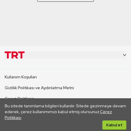
KURUMSAL
Kullanım Koşulları
KANAL SİTELERİ
Gizlilik Politikası ve Aydınlatma Metni
Çerez Politikası
SİTELER
Bu sitede tanımlama bilgileri kullanılır. Sitede gezinmeye devam
İletişim
ederek, çerez kullanımımızı kabul etmiş olursunuz.
Çerez
Politikası
CANLI YAYINLAR
Her hakkı saklıdır. ©2026 TRT. Bağlantı yoluyla gidilen dış
Kabul et
sitelerin içeriklerinden TRT sorumlu değildir.