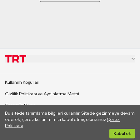
KURUMSAL
Kullanım Koşulları
KANAL SİTELERİ
Gizlilik Politikası ve Aydınlatma Metni
Çerez Politikası
SİTELER
Bu sitede tanımlama bilgileri kullanılır. Sitede gezinmeye devam
İletişim
ederek, çerez kullanımımızı kabul etmiş olursunuz.
Çerez
Politikası
CANLI YAYINLAR
Her hakkı saklıdır. ©2026 TRT. Bağlantı yoluyla gidilen dış
Kabul et
sitelerin içeriklerinden TRT sorumlu değildir.