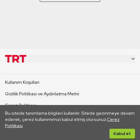
KURUMSAL
Kullanım Koşulları
KANAL SİTELERİ
Gizlilik Politikası ve Aydınlatma Metni
Çerez Politikası
SİTELER
Bu sitede tanımlama bilgileri kullanılır. Sitede gezinmeye devam
İletişim
ederek, çerez kullanımımızı kabul etmiş olursunuz.
Çerez
Politikası
CANLI YAYINLAR
Her hakkı saklıdır. ©2026 TRT. Bağlantı yoluyla gidilen dış
Kabul et
sitelerin içeriklerinden TRT sorumlu değildir.