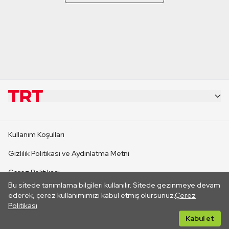
KURUMSAL
Kullanım Koşulları
KANAL SİTELERİ
Gizlilik Politikası ve Aydınlatma Metni
Çerez Politikası
SİTELER
Bu sitede tanımlama bilgileri kullanılır. Sitede gezinmeye devam
İletişim
ederek, çerez kullanımımızı kabul etmiş olursunuz.
Çerez
Politikası
CANLI YAYINLAR
Her hakkı saklıdır. ©2026 TRT. Bağlantı yoluyla gidilen dış
Kabul et
sitelerin içeriklerinden TRT sorumlu değildir.