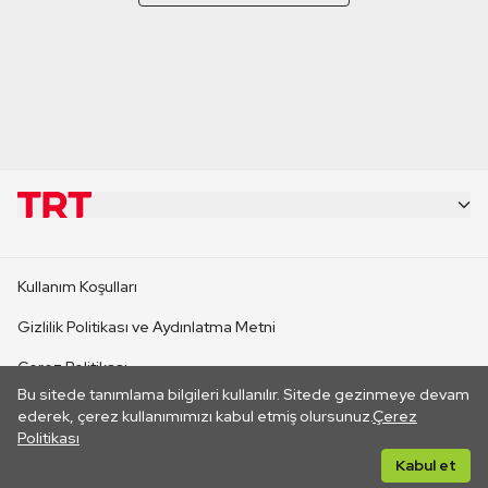
KURUMSAL
Kullanım Koşulları
KANAL SİTELERİ
Gizlilik Politikası ve Aydınlatma Metni
Çerez Politikası
SİTELER
Bu sitede tanımlama bilgileri kullanılır. Sitede gezinmeye devam
İletişim
ederek, çerez kullanımımızı kabul etmiş olursunuz.
Çerez
Politikası
CANLI YAYINLAR
Her hakkı saklıdır. ©2026 TRT. Bağlantı yoluyla gidilen dış
Kabul et
sitelerin içeriklerinden TRT sorumlu değildir.