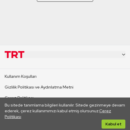
KURUMSAL
Kullanım Koşulları
KANAL SİTELERİ
Gizlilik Politikası ve Aydınlatma Metni
Çerez Politikası
SİTELER
Bu sitede tanımlama bilgileri kullanılır. Sitede gezinmeye devam
İletişim
ederek, çerez kullanımımızı kabul etmiş olursunuz.
Çerez
Politikası
CANLI YAYINLAR
Her hakkı saklıdır. ©2026 TRT. Bağlantı yoluyla gidilen dış
Kabul et
sitelerin içeriklerinden TRT sorumlu değildir.