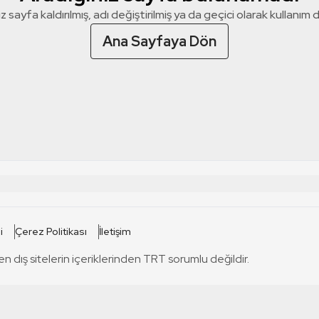
z sayfa kaldırılmış, adı değiştirilmiş ya da geçici olarak kullanım dış
Ana Sayfaya Dön
 SİTELERİ
SİTELER
i
Çerez Politikası
İletişim
TRT Kürdi
tabii
T
en dış sitelerin içeriklerinden TRT sorumlu değildir.
TRT World
TRT Dinle
T
sel
TRT Arabi
Engelsiz TRT
T
r
TRT Eba İlkokul
TRT 12 Punto
T