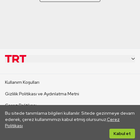
KURUMSAL
Kullanım Koşulları
KANAL SİTELERİ
Gizlilik Politikası ve Aydınlatma Metni
Çerez Politikası
SİTELER
Bu sitede tanımlama bilgileri kullanılır. Sitede gezinmeye devam
İletişim
ederek, çerez kullanımımızı kabul etmiş olursunuz.
Çerez
Politikası
CANLI YAYINLAR
Her hakkı saklıdır. ©2026 TRT. Bağlantı yoluyla gidilen dış
Kabul et
sitelerin içeriklerinden TRT sorumlu değildir.