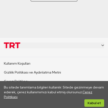
KURUMSAL
Kullanım Koşulları
KANAL SİTELERİ
Gizlilik Politikası ve Aydınlatma Metni
Çerez Politikası
SİTELER
Bu sitede tanımlama bilgileri kullanılır. Sitede gezinmeye devam
İletişim
ederek, çerez kullanımımızı kabul etmiş olursunuz.
Çerez
Politikası
CANLI YAYINLAR
Her hakkı saklıdır. ©2026 TRT. Bağlantı yoluyla gidilen dış
Kabul et
sitelerin içeriklerinden TRT sorumlu değildir.