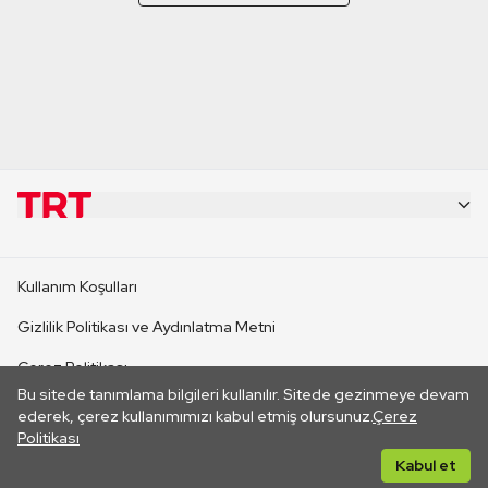
KURUMSAL
Kullanım Koşulları
KANAL SİTELERİ
Gizlilik Politikası ve Aydınlatma Metni
Çerez Politikası
SİTELER
Bu sitede tanımlama bilgileri kullanılır. Sitede gezinmeye devam
İletişim
ederek, çerez kullanımımızı kabul etmiş olursunuz.
Çerez
Politikası
CANLI YAYINLAR
Her hakkı saklıdır. ©2026 TRT. Bağlantı yoluyla gidilen dış
Kabul et
sitelerin içeriklerinden TRT sorumlu değildir.