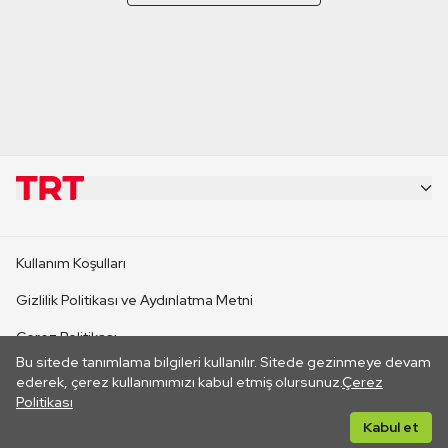
KURUMSAL
Kullanım Koşulları
KANAL SİTELERİ
Gizlilik Politikası ve Aydınlatma Metni
Çerez Politikası
SİTELER
Bu sitede tanımlama bilgileri kullanılır. Sitede gezinmeye devam
İletişim
ederek, çerez kullanımımızı kabul etmiş olursunuz.
Çerez
Politikası
CANLI YAYINLAR
Her hakkı saklıdır. ©2026 TRT. Bağlantı yoluyla gidilen dış
Kabul et
sitelerin içeriklerinden TRT sorumlu değildir.