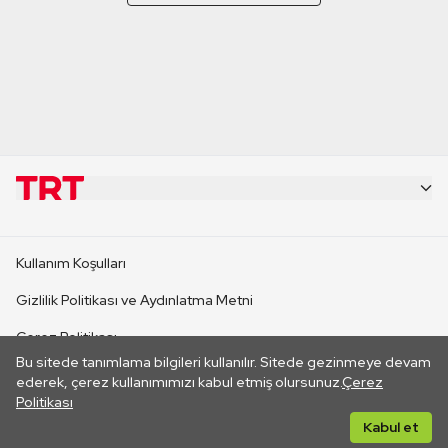
KURUMSAL
Kullanım Koşulları
KANAL SİTELERİ
Gizlilik Politikası ve Aydınlatma Metni
Çerez Politikası
SİTELER
Bu sitede tanımlama bilgileri kullanılır. Sitede gezinmeye devam
İletişim
ederek, çerez kullanımımızı kabul etmiş olursunuz.
Çerez
Politikası
CANLI YAYINLAR
Her hakkı saklıdır. ©2026 TRT. Bağlantı yoluyla gidilen dış
Kabul et
sitelerin içeriklerinden TRT sorumlu değildir.