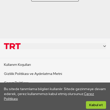
KURUMSAL
Kullanım Koşulları
KANAL SİTELERİ
Gizlilik Politikası ve Aydınlatma Metni
Çerez Politikası
SİTELER
Bu sitede tanımlama bilgileri kullanılır. Sitede gezinmeye devam
İletişim
ederek, çerez kullanımımızı kabul etmiş olursunuz.
Çerez
Politikası
CANLI YAYINLAR
Her hakkı saklıdır. ©2026 TRT. Bağlantı yoluyla gidilen dış
Kabul et
sitelerin içeriklerinden TRT sorumlu değildir.