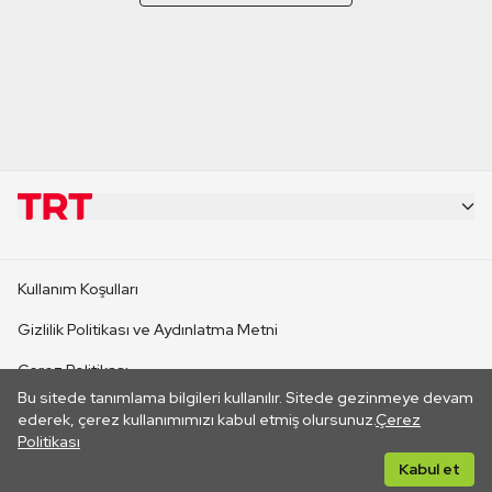
KURUMSAL
Kullanım Koşulları
KANAL SİTELERİ
Gizlilik Politikası ve Aydınlatma Metni
Çerez Politikası
SİTELER
Bu sitede tanımlama bilgileri kullanılır. Sitede gezinmeye devam
İletişim
ederek, çerez kullanımımızı kabul etmiş olursunuz.
Çerez
Politikası
CANLI YAYINLAR
Her hakkı saklıdır. ©2026 TRT. Bağlantı yoluyla gidilen dış
Kabul et
sitelerin içeriklerinden TRT sorumlu değildir.