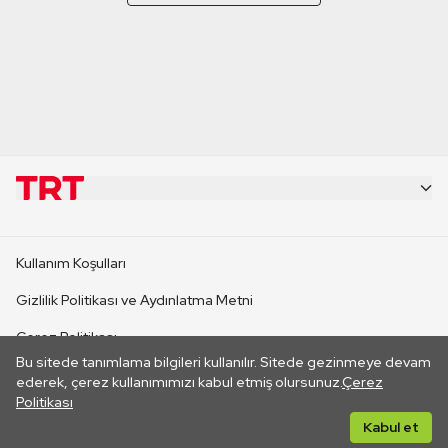
KURUMSAL
Kullanım Koşulları
KANAL SİTELERİ
Gizlilik Politikası ve Aydınlatma Metni
Çerez Politikası
SİTELER
Bu sitede tanımlama bilgileri kullanılır. Sitede gezinmeye devam
İletişim
ederek, çerez kullanımımızı kabul etmiş olursunuz.
Çerez
Politikası
CANLI YAYINLAR
Her hakkı saklıdır. ©2026 TRT. Bağlantı yoluyla gidilen dış
Kabul et
sitelerin içeriklerinden TRT sorumlu değildir.