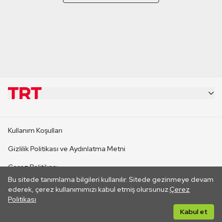
KURUMSAL
Kullanım Koşulları
KANAL SİTELERİ
Gizlilik Politikası ve Aydınlatma Metni
Çerez Politikası
SİTELER
Bu sitede tanımlama bilgileri kullanılır. Sitede gezinmeye devam
İletişim
ederek, çerez kullanımımızı kabul etmiş olursunuz.
Çerez
Politikası
CANLI YAYINLAR
Her hakkı saklıdır. ©2026 TRT. Bağlantı yoluyla gidilen dış
Kabul et
sitelerin içeriklerinden TRT sorumlu değildir.