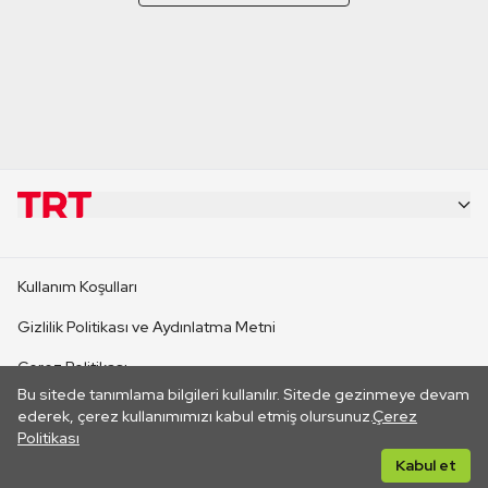
KURUMSAL
Kullanım Koşulları
KANAL SİTELERİ
Gizlilik Politikası ve Aydınlatma Metni
Çerez Politikası
SİTELER
Bu sitede tanımlama bilgileri kullanılır. Sitede gezinmeye devam
İletişim
ederek, çerez kullanımımızı kabul etmiş olursunuz.
Çerez
Politikası
CANLI YAYINLAR
Her hakkı saklıdır. ©2026 TRT. Bağlantı yoluyla gidilen dış
Kabul et
sitelerin içeriklerinden TRT sorumlu değildir.