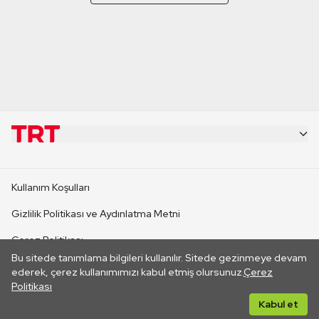
KURUMSAL
Kullanım Koşulları
KANAL SİTELERİ
Gizlilik Politikası ve Aydınlatma Metni
Çerez Politikası
SİTELER
Bu sitede tanımlama bilgileri kullanılır. Sitede gezinmeye devam
İletişim
ederek, çerez kullanımımızı kabul etmiş olursunuz.
Çerez
Politikası
CANLI YAYINLAR
Her hakkı saklıdır. ©2026 TRT. Bağlantı yoluyla gidilen dış
Kabul et
sitelerin içeriklerinden TRT sorumlu değildir.