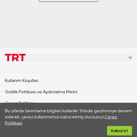
KURUMSAL
Kullanım Koşulları
KANAL SİTELERİ
Gizlilik Politikası ve Aydınlatma Metni
Çerez Politikası
SİTELER
Bu sitede tanımlama bilgileri kullanılır. Sitede gezinmeye devam
İletişim
ederek, çerez kullanımımızı kabul etmiş olursunuz.
Çerez
Politikası
CANLI YAYINLAR
Her hakkı saklıdır. ©2026 TRT. Bağlantı yoluyla gidilen dış
Kabul et
sitelerin içeriklerinden TRT sorumlu değildir.