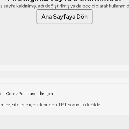
z sayfa kaldırılmış, adı değiştirilmiş ya da geçici olarak kullanım dış
Ana Sayfaya Dön
 SİTELERİ
SİTELER
i
Çerez Politikası
İletişim
TRT Kürdi
tabii
T
en dış sitelerin içeriklerinden TRT sorumlu değildir.
TRT World
TRT Dinle
T
sel
TRT Arabi
Engelsiz TRT
T
r
TRT Eba İlkokul
TRT 12 Punto
T