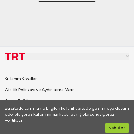
KURUMSAL
Kullanım Koşulları
KANAL SİTELERİ
Gizlilik Politikası ve Aydınlatma Metni
Çerez Politikası
SİTELER
Bu sitede tanımlama bilgileri kullanılır. Sitede gezinmeye devam
İletişim
ederek, çerez kullanımımızı kabul etmiş olursunuz.
Çerez
Politikası
CANLI YAYINLAR
Her hakkı saklıdır. ©2026 TRT. Bağlantı yoluyla gidilen dış
Kabul et
sitelerin içeriklerinden TRT sorumlu değildir.