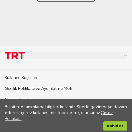
KURUMSAL
Kullanım Koşulları
KANAL SİTELERİ
Gizlilik Politikası ve Aydınlatma Metni
Çerez Politikası
SİTELER
Bu sitede tanımlama bilgileri kullanılır. Sitede gezinmeye devam
İletişim
ederek, çerez kullanımımızı kabul etmiş olursunuz.
Çerez
Politikası
CANLI YAYINLAR
Her hakkı saklıdır. ©2026 TRT. Bağlantı yoluyla gidilen dış
Kabul et
sitelerin içeriklerinden TRT sorumlu değildir.