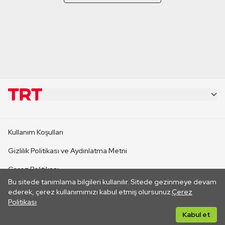
KURUMSAL
Kullanım Koşulları
KANAL SİTELERİ
Gizlilik Politikası ve Aydınlatma Metni
Çerez Politikası
SİTELER
Bu sitede tanımlama bilgileri kullanılır. Sitede gezinmeye devam
İletişim
ederek, çerez kullanımımızı kabul etmiş olursunuz.
Çerez
Politikası
CANLI YAYINLAR
Her hakkı saklıdır. ©2026 TRT. Bağlantı yoluyla gidilen dış
Kabul et
sitelerin içeriklerinden TRT sorumlu değildir.