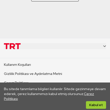
KURUMSAL
Kullanım Koşulları
KANAL SİTELERİ
Gizlilik Politikası ve Aydınlatma Metni
Çerez Politikası
SİTELER
Bu sitede tanımlama bilgileri kullanılır. Sitede gezinmeye devam
İletişim
ederek, çerez kullanımımızı kabul etmiş olursunuz.
Çerez
Politikası
CANLI YAYINLAR
Her hakkı saklıdır. ©2026 TRT. Bağlantı yoluyla gidilen dış
Kabul et
sitelerin içeriklerinden TRT sorumlu değildir.