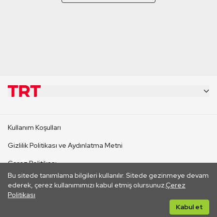
KURUMSAL
Kullanım Koşulları
KANAL SİTELERİ
Gizlilik Politikası ve Aydınlatma Metni
Çerez Politikası
SİTELER
Bu sitede tanımlama bilgileri kullanılır. Sitede gezinmeye devam
İletişim
ederek, çerez kullanımımızı kabul etmiş olursunuz.
Çerez
Politikası
CANLI YAYINLAR
Her hakkı saklıdır. ©2026 TRT. Bağlantı yoluyla gidilen dış
Kabul et
sitelerin içeriklerinden TRT sorumlu değildir.